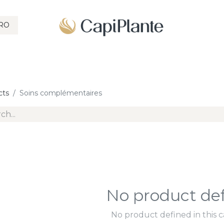
RO
SHAMPOOINGS
SOINS CAPILLAIRE
COLORATION
CORP
cts
Soins complémentaires
No product de
No product defined in this c