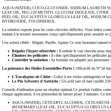
AQUA (WATER), COCO-GLUCOSIDE, SODIUM LAURETH SU
LEAF OIL, PEG-120 METHYL GLUCOSE DIOLEATE, CITRI
PEEL OIL, EUCALYPTUS GLOBULUS LEAF OIL, SODIUM 
HYDROXIDE, TOCOPHEROL.
La solution experte pour les cuirs chevelus difficiles. Vous luttez co
traitant à la texture moussante conçu spécifiquement pour assainir en 
Une action ciblée : Régule, Purifie, Apaise Ce soin fusionnel naturel ne 
Réguler l'hyper-séborrhée :
Il nettoie le cuir chevelu pour stop
Éliminer les pellicules :
Il cible spécifiquement les pellicules g
Contrôler la sudation :
Sa formule est adaptée aux personnes s
La puissance des Huiles Essentielles Pures
L'efficacité du N°34 repo
L'Eucalyptus de Chine :
Grâce à ses vertus astringentes et bact
Le Pin Sylvestre d'Autriche :
Un actif rare (il faut cueillir 25
Conseils d'utilisation pour un résultat optimal Ce produit s'utilise 
chaque application, il est primordial de laisser poser 3 minutes. Ce t
AQUA (WATER), CETEARYL ALCOHOL,
CETEARETH-
(ROSEMARY)
LEAF OIL, EUCALYPTUS GLOBULUS
L