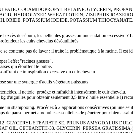
LFATE, COCAMIDOPROPYL BETAINE, GLYCERIN, PROPANE
C ACID, HYDROLYZED WHEAT POTEIN, ZIZUPHUS JOAZEIR
CHLORIDE, POTASSIUM IODIDE, POTASSIUM THIOCYANAT
ntre l'excès de sébum, les pellicules grasses ou une sudation excessive
profondeur les cuirs chevelus déséquilibrés.
se contente pas de laver ; il traite la problématique à la racine. Il est id
per l'effet "racines grasses".
rasses qui étouffent le bulbe.
ouffrant de transpiration excessive du cuir chevelu.
se sur une synergie d'actifs végétaux puissants :
éricides, il nettoie, protège et rafraîchit intensément le cuir chevelu.
0 kg d'aiguilles pour obtenir seulement 0,5 litre d'huile essentielle !) re
comme un shampooing. Procédez à 2 applications consécutives (ou une seul
emps de pause permet aux huiles essentielles de pénétrer pour bien assai
12 ,GLYCERYL
STEARATE SE, PRUNUS AMYGDALUS
DULCI
EAF OIL, CETEARETH-33, GLYCERIN,
PERSEA GRATISSIMA 