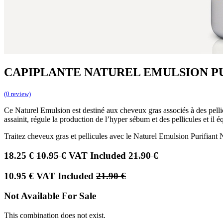
CAPIPLANTE NATUREL EMULSION PUR
(0 review)
Ce Naturel Emulsion est destiné aux cheveux gras associés à des pelli
assainit, régule la production de l’hyper sébum et des pellicules et il éq
Traitez cheveux gras et pellicules avec le Naturel Emulsion Purifiant 
18.25
€
10.95
€
VAT Included
21.90
€
10.95
€
VAT Included
21.90
€
Not Available For Sale
This combination does not exist.