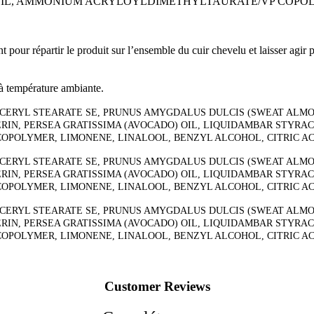
OIL, AMMONIUM ACRYLOYLDIMETHYLTAURATE/VP COPOL
nt pour répartir le produit sur l’ensemble du cuir chevelu et laisser agi
 à température ambiante.
CERYL STEARATE SE, PRUNUS AMYGDALUS DULCIS (SWEAT ALMOND
RIN, PERSEA GRATISSIMA (AVOCADO) OIL, LIQUIDAMBAR STYRA
POLYMER, LIMONENE, LINALOOL, BENZYL ALCOHOL, CITRIC ACI
CERYL STEARATE SE, PRUNUS AMYGDALUS DULCIS (SWEAT ALMOND
RIN, PERSEA GRATISSIMA (AVOCADO) OIL, LIQUIDAMBAR STYRA
POLYMER, LIMONENE, LINALOOL, BENZYL ALCOHOL, CITRIC ACI
CERYL STEARATE SE, PRUNUS AMYGDALUS DULCIS (SWEAT ALMOND
RIN, PERSEA GRATISSIMA (AVOCADO) OIL, LIQUIDAMBAR STYRA
POLYMER, LIMONENE, LINALOOL, BENZYL ALCOHOL, CITRIC ACI
Customer Reviews