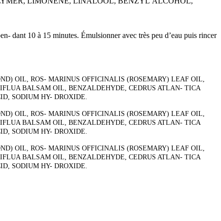
YMER, LIMONENE, LINALOOL, BENZYL
ALCOHOL,
r pen- dant 10 à 15 minutes. Émulsionner avec très peu d’eau puis rincer
) OIL, ROS- MARINUS OFFICINALIS (ROSEMARY) LEAF OIL,
CIFLUA BALSAM OIL, BENZALDEHYDE, CEDRUS ATLAN- TICA
D, SODIUM HY- DROXIDE.
) OIL, ROS- MARINUS OFFICINALIS (ROSEMARY) LEAF OIL,
CIFLUA BALSAM OIL, BENZALDEHYDE, CEDRUS ATLAN- TICA
D, SODIUM HY- DROXIDE.
) OIL, ROS- MARINUS OFFICINALIS (ROSEMARY) LEAF OIL,
CIFLUA BALSAM OIL, BENZALDEHYDE, CEDRUS ATLAN- TICA
D, SODIUM HY- DROXIDE.