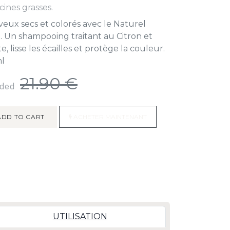
cines grasses.
veux secs et colorés avec le Naturel
 Un shampooing traitant au Citron et
lisse les écailles et protège la couleur.
l
21.90
€
uded
DD TO CART
ACHETER MAINTENANT
UTILISATION