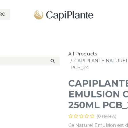
RO
SHAMPOOINGS
SOINS CAPILLAIRE
COLORATION
CORP
All Products
CAPIPLANTE NATUREL
PCB_24
CAPIPLANT
EMULSION C
250ML PCB_
(0 review)
Ce Naturel Emulsion est 