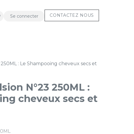
CONTACT​​E​​Z NOUS
Se connecter
CORPS
Assistance
 250ML : Le Shampooing cheveux secs et
lsion N°23 250ML :
ng cheveux secs et
50ML